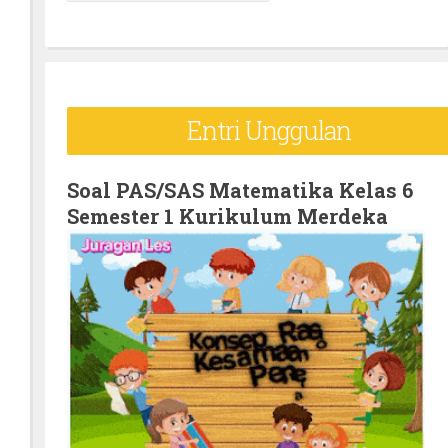
e
a
r
c
Entri Unggulan
h
f
o
Soal PAS/SAS Matematika Kelas 6
Semester 1 Kurikulum Merdeka
r
: