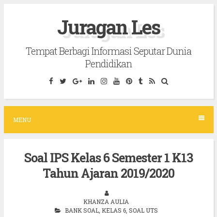
S
Juragan Les
k
i
Tempat Berbagi Informasi Seputar Dunia
p
Pendidikan
t
o
c
o
MENU
n
t
Soal IPS Kelas 6 Semester 1 K13
e
Tahun Ajaran 2019/2020
n
t
KHANZA AULIA
BANK SOAL
,
KELAS 6
,
SOAL UTS