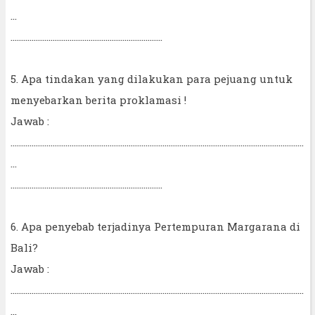
...
........................................................................
5. Apa tindakan yang dilakukan para pejuang untuk
menyebarkan berita proklamasi !
Jawab :
...........................................................................................................................................
...
........................................................................
6. Apa penyebab terjadinya Pertempuran Margarana di
Bali?
Jawab :
...........................................................................................................................................
...