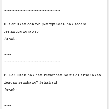
..........
.............................................................................
18. Sebutkan contoh penggunaan hak secara
bertanggung jawab!
Jawab :
...........................................................................................................................................
..........
.............................................................................
19. Perlukah hak dan kewajiban harus dilaksanakan
dengan seimbang? Jelaskan!
Jawab :
...........................................................................................................................................
..........