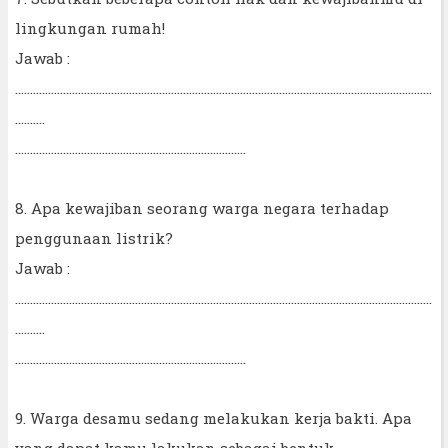
lingkungan rumah!
Jawab :
...........................................................................................................................................
..........
.............................................................................
8. Apa kewajiban seorang warga negara terhadap
penggunaan listrik?
Jawab :
...........................................................................................................................................
..........
.............................................................................
9. Warga desamu sedang melakukan kerja bakti. Apa
yang dapat kamu lakukan sebagai bentuk