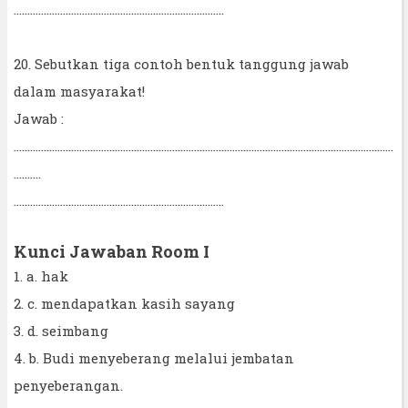
.............................................................................
20. Sebutkan tiga contoh bentuk tanggung jawab
dalam masyarakat!
Jawab :
...........................................................................................................................................
..........
.............................................................................
Kunci Jawaban Room I
1. a. hak
2. c. mendapatkan kasih sayang
3. d. seimbang
4. b. Budi menyeberang melalui jembatan
penyeberangan.