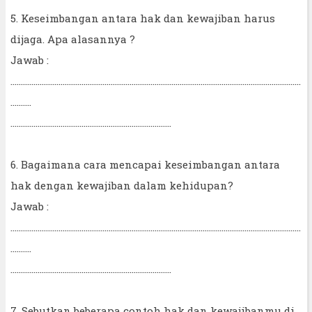
5. Keseimbangan antara hak dan kewajiban harus
dijaga. Apa alasannya ?
Jawab :
...........................................................................................................................................
..........
.............................................................................
6. Bagaimana cara mencapai keseimbangan antara
hak dengan kewajiban dalam kehidupan?
Jawab :
...........................................................................................................................................
..........
.............................................................................
7. Sebutkan beberapa contoh hak dan kewajibanmu di