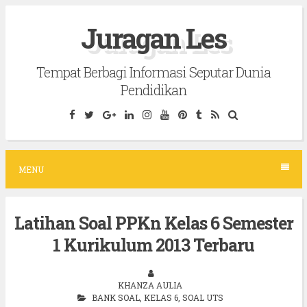
S
Juragan Les
k
i
Tempat Berbagi Informasi Seputar Dunia
p
Pendidikan
t
o
c
o
MENU
n
t
Latihan Soal PPKn Kelas 6 Semester
e
1 Kurikulum 2013 Terbaru
n
t
KHANZA AULIA
BANK SOAL
,
KELAS 6
,
SOAL UTS