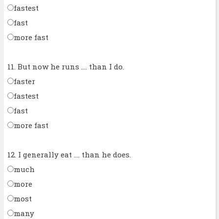
fastest
fast
more fast
11. But now he runs .... than I do.
faster
fastest
fast
more fast
12. I generally eat .... than he does.
much
more
most
many