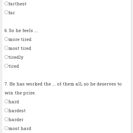
farthest
far
6. So he feels ....
more tired
most tired
tiredly
tired
7. He has worked the .... of them all, so he deserves to
win the prize.
hard
hardest
harder
most hard