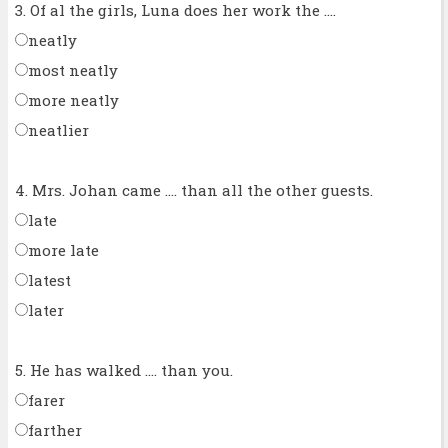
3. Of al the girls, Luna does her work the ....
neatly
most neatly
more neatly
neatlier
4. Mrs. Johan came .... than all the other guests.
late
more late
latest
later
5. He has walked .... than you.
farer
farther