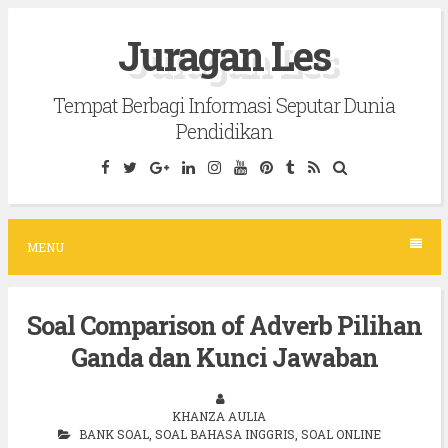
S
Juragan Les
k
i
Tempat Berbagi Informasi Seputar Dunia
p
Pendidikan
t
o
c
o
MENU
n
t
Soal Comparison of Adverb Pilihan
e
Ganda dan Kunci Jawaban
n
t
KHANZA AULIA
BANK SOAL
,
SOAL BAHASA INGGRIS
,
SOAL ONLINE