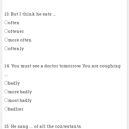
13. But I think he eats ....
often
oftener
more often
oftenly
14. You must see a doctor tomorrow. You are coughing
....
badly
more badly
most badly
badlier
15. He sang .... of all the contestants.