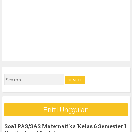
S
e
a
r
Entri Unggulan
c
h
Soal PAS/SAS Matematika Kelas 6 Semester 1
f