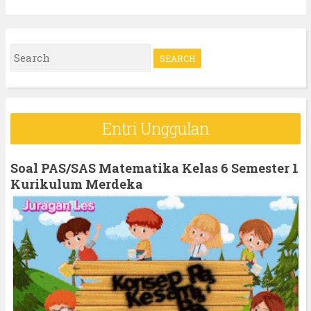
S
e
a
r
Entri Unggulan
c
h
Soal PAS/SAS Matematika Kelas 6 Semester 1
f
Kurikulum Merdeka
o
r
: