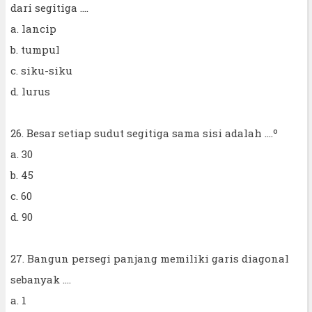
dari segitiga ....
a. lancip
b. tumpul
c. siku-siku
d. lurus
26. Besar setiap sudut segitiga sama sisi adalah ....º
a. 30
b. 45
c. 60
d. 90
27. Bangun persegi panjang memiliki garis diagonal
sebanyak ....
a. 1