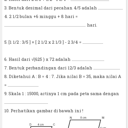
3. Bentuk desimal dari pecahan 4/5 adalah .............................
4. 2 1/2 bulan +6 minggu + 8 hari =
............................................................................................... hari.
5. [1 1/2 : 3/5 ] + [ 2 1/2 x 2 1/3 ] - 2 3/4 = ........................
6. Hasil dari √(625 ) x 72 adalah ......................................
7. Bentuk perbandingan dari 12/3 adalah ...............................
8. Diketahui A : B = 4 : 7. Jika nilai B = 35, maka nilai A
= ....................................
9. Skala 1 : 15000, artinya 1 cm pada peta sama dengan
...................................................
10. Perhatikan gambar di bawah ini !