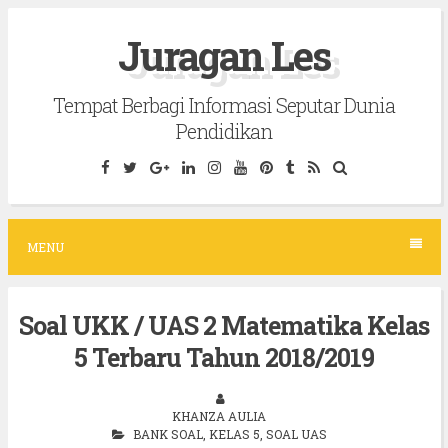
S
Juragan Les
k
i
Tempat Berbagi Informasi Seputar Dunia
p
Pendidikan
t
o
c
o
MENU
n
t
Soal UKK / UAS 2 Matematika Kelas
e
5 Terbaru Tahun 2018/2019
n
t
KHANZA AULIA
BANK SOAL
,
KELAS 5
,
SOAL UAS