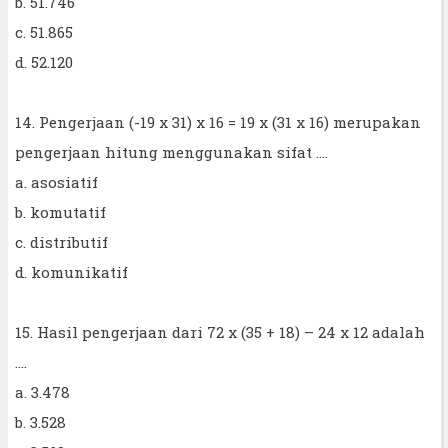
b. 51.746
c. 51.865
d. 52.120
14. Pengerjaan (-19 x 31) x 16 = 19 x (31 x 16) merupakan
pengerjaan hitung menggunakan sifat ....
a. asosiatif
b. komutatif
c. distributif
d. komunikatif
15. Hasil pengerjaan dari 72 x (35 + 18) – 24 x 12 adalah
....
a. 3.478
b. 3.528