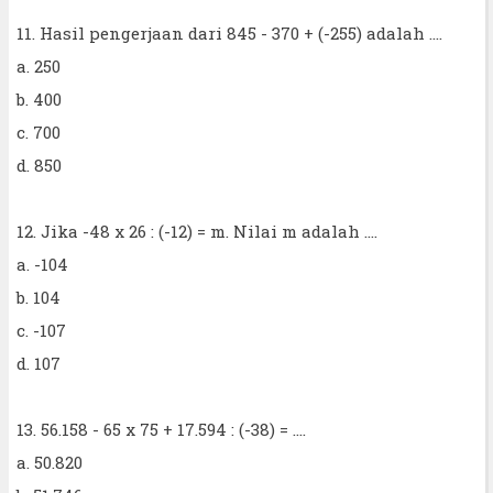
11. Hasil pengerjaan dari 845 - 370 + (-255) adalah ....
a. 250
b. 400
c. 700
d. 850
12. Jika -48 x 26 : (-12) = m. Nilai m adalah ....
a. -104
b. 104
c. -107
d. 107
13. 56.158 - 65 x 75 + 17.594 : (-38) = ....
a. 50.820