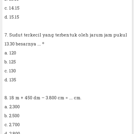
c. 14.15
d. 15.15
7. Sudut terkecil yang terbentuk oleh jarum jam pukul
13.30 besarnya .... º
a. 120
b. 125
c. 130
d. 135
8. 18 m + 450 dm – 3.800 cm = .... cm.
a. 2.300
b. 2.500
c. 2.700
d. 2.800