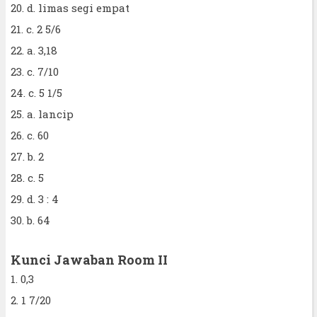
20. d. limas segi empat
21. c. 2 5/6
22. a. 3,18
23. c. 7/10
24. c. 5 1/5
25. a. lancip
26. c. 60
27. b. 2
28. c. 5
29. d. 3 : 4
30. b. 64
Kunci Jawaban Room II
1. 0,3
2. 1 7/20