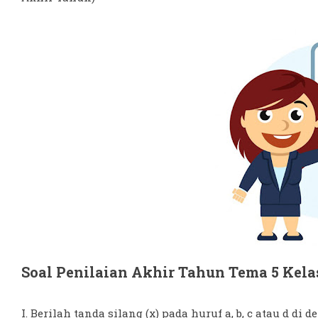
Soal Penilaian Akhir Tahun Tema 5 Kelas
I. Berilah tanda silang (x) pada huruf a, b, c atau d di