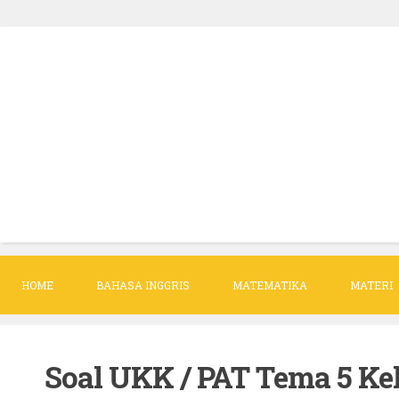
S
k
i
p
t
o
c
o
n
t
HOME
BAHASA INGGRIS
MATEMATIKA
MATERI
e
n
t
Soal UKK / PAT Tema 5 Kel