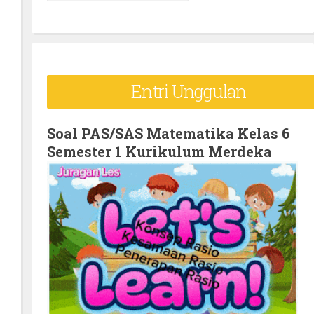
e
a
r
c
Entri Unggulan
h
f
o
Soal PAS/SAS Matematika Kelas 6
Semester 1 Kurikulum Merdeka
r
: