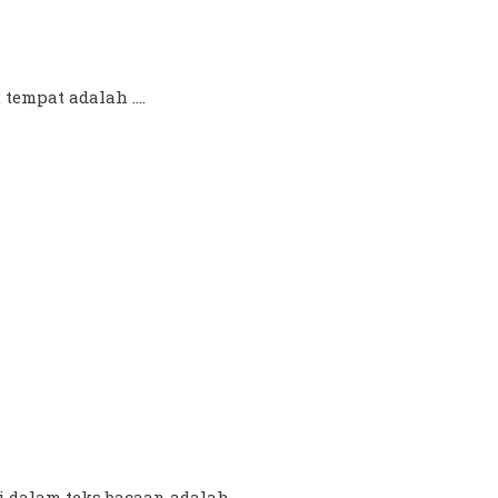
empat adalah ....
 dalam teks bacaan adalah ....