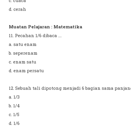
c. cuaca
d. cerah
Muatan Pelajaran : Matematika
11. Pecahan 1/6 dibaca ....
a. satu enam
b. seperenam
c. enam satu
d. enam persatu
12. Sebuah tali dipotong menjadi 6 bagian sama panjang. 
a. 1/3
b. 1/4
c. 1/5
d. 1/6