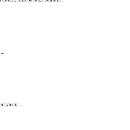
...
 yaitu ....