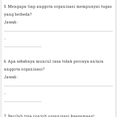
5. Mengapa tiap anggota organisasi mempunyai tugas
yang berbeda?
Jawab :
...........................................................................................................................................
...
................................................
6. Apa sebabnya muncul rasa tidak percaya antara
anggota organisasi?
Jawab :
...........................................................................................................................................
...
................................................
7. Berilah tiga contoh organisasi keagamaan!