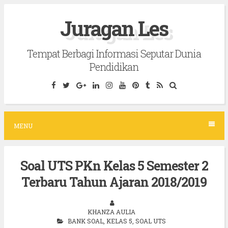
S
Juragan Les
k
i
Tempat Berbagi Informasi Seputar Dunia
p
Pendidikan
t
o
c
o
MENU
n
t
Soal UTS PKn Kelas 5 Semester 2
e
Terbaru Tahun Ajaran 2018/2019
n
t
KHANZA AULIA
BANK SOAL
,
KELAS 5
,
SOAL UTS