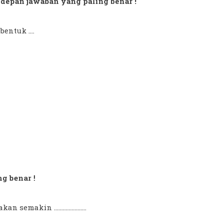
di depan jawaban yang paling benar !
entuk ....
ng benar !
kin ......................