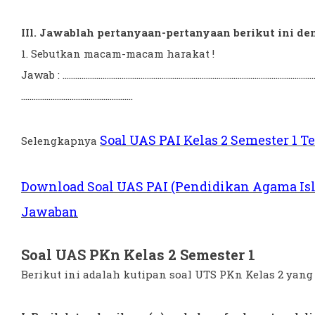
IIl. Jawablah pertanyaan-pertanyaan berikut ini de
1. Sebutkan macam-macam harakat !
Jawab : .........................................................................................................................
.....................................................
Soal UAS PAI Kelas 2 Semester 1 T
Selengkapnya
Download Soal UAS PAI (Pendidikan Agama Isl
Jawaban
Soal UAS PKn Kelas 2 Semester 1
Berikut ini adalah kutipan soal UTS PKn Kelas 2 yang t