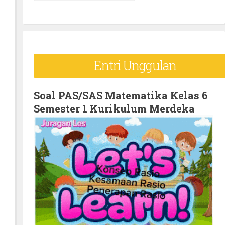
e
a
r
c
Entri Unggulan
h
f
o
Soal PAS/SAS Matematika Kelas 6
Semester 1 Kurikulum Merdeka
r
: