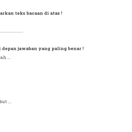
rkan teks bacaan di atas !
.........................
 di depan jawaban yang paling benar !
 ....
t ....