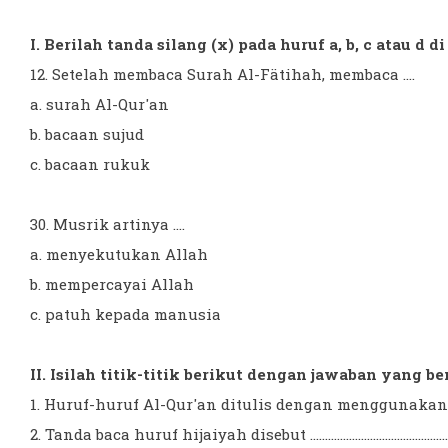
I. Berilah tanda silang (x) pada huruf a, b, c atau d 
12. Setelah membaca Surah Al-Fätihah, membaca ....
a. surah Al-Qur'an
b. bacaan sujud
c. bacaan rukuk
30. Musrik artinya ....
a. menyekutukan Allah
b. mempercayai Allah
c. patuh kepada manusia
II. Isilah titik-titik berikut dengan jawaban yang be
1. Huruf-huruf Al-Qur'an ditulis dengan menggunakan huruf ...................
2. Tanda baca huruf hijaiyah disebut ....................................................