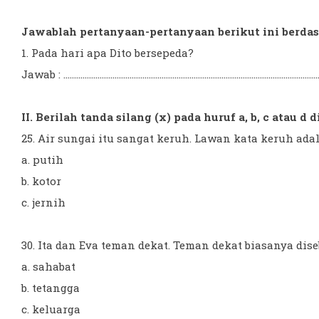
Jawablah pertanyaan-pertanyaan berikut ini berdasa
1. Pada hari apa Dito bersepeda?
Jawab : .........................................................................................................................
II. Berilah tanda silang (x) pada huruf a, b, c atau d
25. Air sungai itu sangat keruh. Lawan kata keruh adalah
a. putih
b. kotor
c. jernih
30. Ita dan Eva teman dekat. Teman dekat biasanya disebu
a. sahabat
b. tetangga
c. keluarga