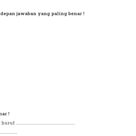
di depan jawaban yang paling benar !
nar !
..............................................
.............