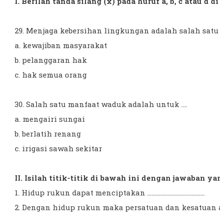
I. Berilah tanda silang (x) pada huruf a, b, c atau d 
29. Menjaga kebersihan lingkungan adalah salah satu b
a. kewajiban masyarakat
b. pelanggaran hak
c. hak semua orang
30. Salah satu manfaat waduk adalah untuk ....
a. mengairi sungai
b. berlatih renang
c. irigasi sawah sekitar
II. Isilah titik-titik di bawah ini dengan jawaban ya
1. Hidup rukun dapat menciptakan .......................................
2. Dengan hidup rukun maka persatuan dan kesatuan akan sema