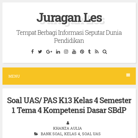
S
Juragan Les
k
i
Tempat Berbagi Informasi Seputar Dunia
p
Pendidikan
t
o
c
o
MENU
n
t
Soal UAS/ PAS K13 Kelas 4 Semester
e
1 Tema 4 Kompetensi Dasar SBdP
n
t
KHANZA AULIA
BANK SOAL
,
KELAS 4
,
SOAL UAS