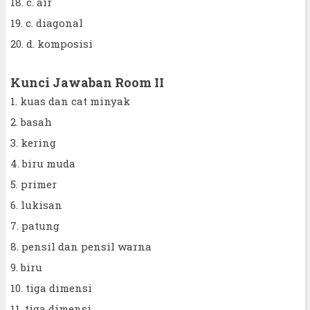
18. c. air
19. c. diagonal
20. d. komposisi
Kunci Jawaban Room II
1. kuas dan cat minyak
2. basah
3. kering
4. biru muda
5. primer
6. lukisan
7. patung
8. pensil dan pensil warna
9. biru
10. tiga dimensi
11. tiga dimensi