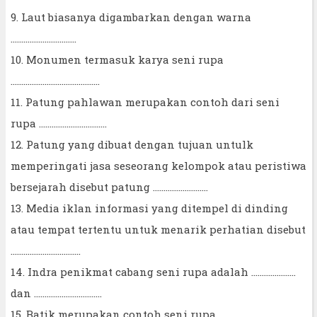
9. Laut biasanya digambarkan dengan warna
...............................
10. Monumen termasuk karya seni rupa
..........................................
11. Patung pahlawan merupakan contoh dari seni
rupa ................................
12. Patung yang dibuat dengan tujuan untulk
memperingati jasa seseorang kelompok atau peristiwa
bersejarah disebut patung ..........................
13. Media iklan informasi yang ditempel di dinding
atau tempat tertentu untuk menarik perhatian disebut
.................................
14. Indra penikmat cabang seni rupa adalah .....................
dan ................................
15. Batik merupakan contoh seni rupa