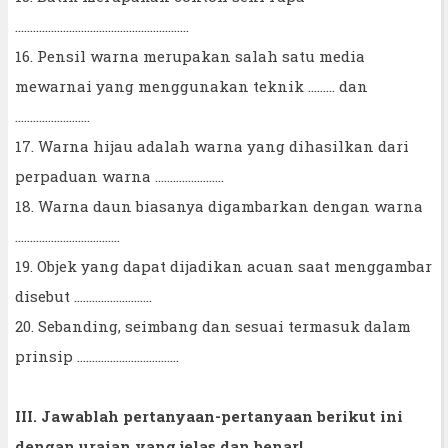
..........................................................
16. Pensil warna merupakan salah satu media
mewarnai yang menggunakan teknik ......... dan
.........................
17. Warna hijau adalah warna yang dihasilkan dari
perpaduan warna .......................
18. Warna daun biasanya digambarkan dengan warna
...................................
19. Objek yang dapat dijadikan acuan saat menggambar
disebut ..........................
20. Sebanding, seimbang dan sesuai termasuk dalam
prinsip ..................................
III. Jawablah pertanyaan-pertanyaan berikut ini
dengan uraian yang jelas dan benar!