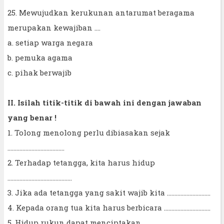
25. Mewujudkan kerukunan antarumat beragama
merupakan kewajiban ....
a. setiap warga negara
b. pemuka agama
c. pihak berwajib
II. Isilah titik-titik di bawah ini dengan jawaban
yang benar !
1. Tolong menolong perlu dibiasakan sejak
......................................
2. Terhadap tetangga, kita harus hidup
...........................................
3. Jika ada tetangga yang sakit wajib kita .............................
4. Kepada orang tua kita harus berbicara ...............................
5. Hidup rukun dapat menciptakan ............................................