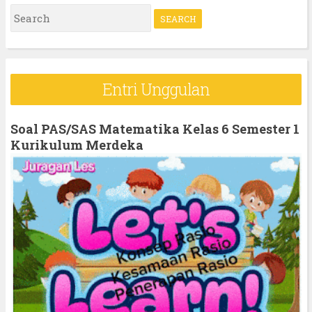
S
e
a
r
Entri Unggulan
c
h
Soal PAS/SAS Matematika Kelas 6 Semester 1
f
Kurikulum Merdeka
o
r
: