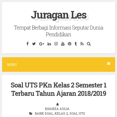
S
Juragan Les
k
i
Tempat Berbagi Informasi Seputar Dunia
p
Pendidikan
t
o
c
o
MENU
n
t
Soal UTS PKn Kelas 2 Semester 1
e
Terbaru Tahun Ajaran 2018/2019
n
t
KHANZA AULIA
BANK SOAL
,
KELAS 2
,
SOAL UTS