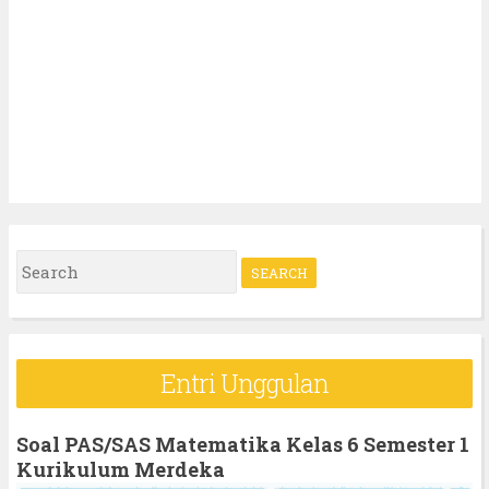
S
e
a
r
Entri Unggulan
c
h
Soal PAS/SAS Matematika Kelas 6 Semester 1
f
Kurikulum Merdeka