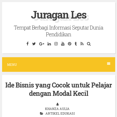
S
Juragan Les
k
i
Tempat Berbagi Informasi Seputar Dunia
p
Pendidikan
t
o
c
o
MENU
n
t
Ide Bisnis yang Cocok untuk Pelajar
e
dengan Modal Kecil
n
t
KHANZA AULIA
ARTIKEL EDUKASI