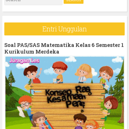
e
a
r
Entri Unggulan
c
h
Soal PAS/SAS Matematika Kelas 6 Semester 1
f
Kurikulum Merdeka
o
r
: