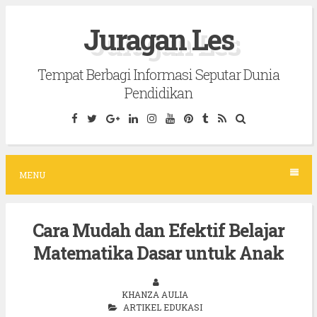
S
Juragan Les
k
i
Tempat Berbagi Informasi Seputar Dunia
p
Pendidikan
t
o
c
o
MENU
n
t
Cara Mudah dan Efektif Belajar
e
Matematika Dasar untuk Anak
n
t
KHANZA AULIA
ARTIKEL EDUKASI