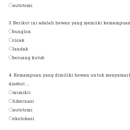
autotomi
3. Berikut ini adalah hewan yang memiiki kemampuan a
bunglon
cicak
landak
beruang kutub
4. Kemampuan yang dimiliki hewan untuk menyamar
disebut ....
mimikri
hibernasi
autotomi
ekolokasi