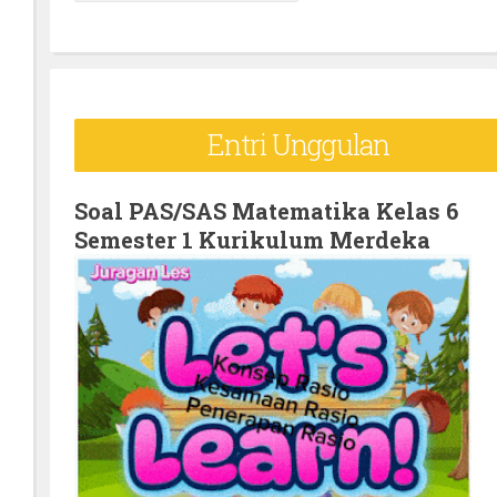
e
a
r
c
Entri Unggulan
h
f
o
Soal PAS/SAS Matematika Kelas 6
Semester 1 Kurikulum Merdeka
r
: