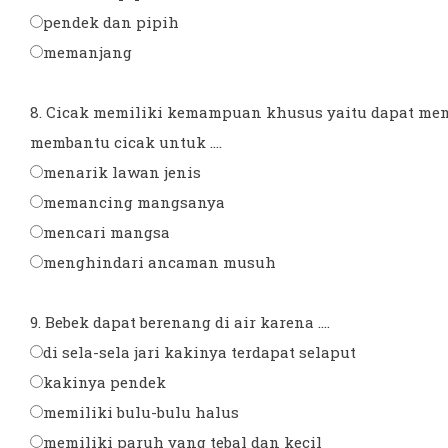
pendek dan pipih
memanjang
8. Cicak memiliki kemampuan khusus yaitu dapat mem
membantu cicak untuk ....
menarik lawan jenis
memancing mangsanya
mencari mangsa
menghindari ancaman musuh
9. Bebek dapat berenang di air karena ....
di sela-sela jari kakinya terdapat selaput
kakinya pendek
memiliki bulu-bulu halus
memiliki paruh yang tebal dan kecil