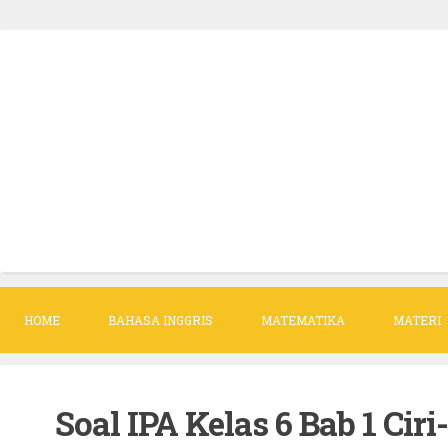
S
k
i
p
t
o
c
o
n
t
HOME
BAHASA INGGRIS
MATEMATIKA
MATERI
e
n
t
Soal IPA Kelas 6 Bab 1 Ci