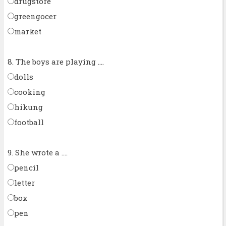
drugstore
greengocer
market
8. The boys are playing ....
dolls
cooking
hikung
football
9. She wrote a ....
pencil
letter
box
pen