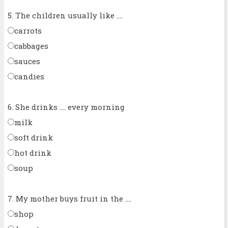
5. The children usually like ....
carrots
cabbages
sauces
candies
6. She drinks .... every morning
milk
soft drink
hot drink
soup
7. My mother buys fruit in the ....
shop