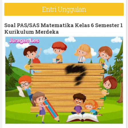
r
Entri Unggulan
c
h
Soal PAS/SAS Matematika Kelas 6 Semester 1
f
Kurikulum Merdeka
o
r
: