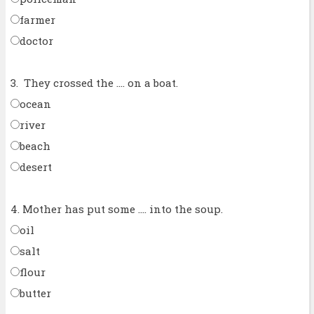
farmer
doctor
3. They crossed the .... on a boat.
ocean
river
beach
desert
4. Mother has put some .... into the soup.
oil
salt
flour
butter