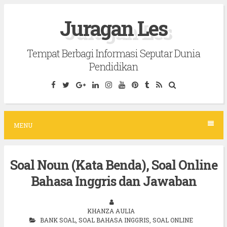
S
Juragan Les
k
i
Tempat Berbagi Informasi Seputar Dunia
p
Pendidikan
t
o
c
o
MENU
n
t
Soal Noun (Kata Benda), Soal Online
e
Bahasa Inggris dan Jawaban
n
t
KHANZA AULIA
BANK SOAL
,
SOAL BAHASA INGGRIS
,
SOAL ONLINE