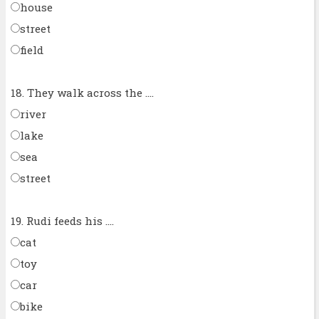
house
street
field
18. They walk across the ....
river
lake
sea
street
19. Rudi feeds his ....
cat
toy
car
bike