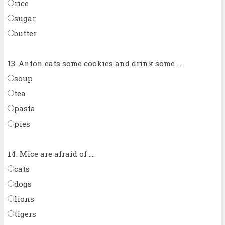
rice
sugar
butter
13. Anton eats some cookies and drink some ....
soup
tea
pasta
pies
14. Mice are afraid of ....
cats
dogs
lions
tigers