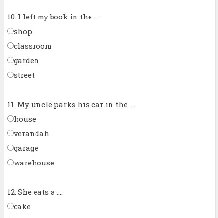
10. I left my book in the ....
shop
classroom
garden
street
11. My uncle parks his car in the ....
house
verandah
garage
warehouse
12. She eats a ....
cake