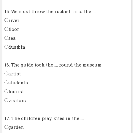
15. We must throw the rubbish into the ....
river
floor
sea
dustbin
16. The guide took the .... round the museum.
artist
students
tourist
visitors
17. The children play kites in the ....
garden