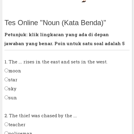
Tes Online "Noun (Kata Benda)"
Petunjuk: klik lingkaran yang ada di depan
jawaban yang benar. Poin untuk satu soal adalah 5
1. The .... rises in the east and sets in the west.
moon
star
sky
sun
2. The thief was chased by the ....
teacher
policeman