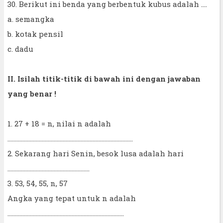
30. Berikut ini benda yang berbentuk kubus adalah ....
a. semangka
b. kotak pensil
c. dadu
II. Isilah titik-titik di bawah ini dengan jawaban
yang benar !
1. 27 + 18 = n, nilai n adalah
....................................................................................
2. Sekarang hari Senin, besok lusa adalah hari
.......................................................
3. 53, 54, 55, n, 57
Angka yang tepat untuk n adalah
..............................................................................