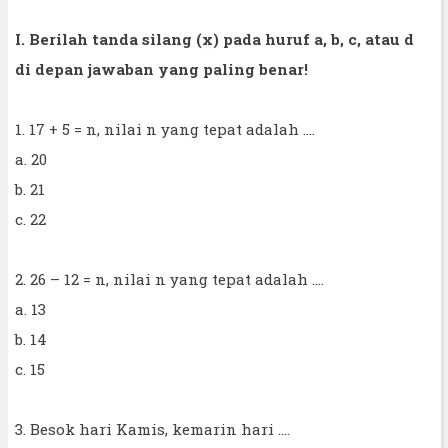
I. Berilah tanda silang (x) pada huruf a, b, c, atau d
di depan jawaban yang paling benar!
1. 17 + 5 = n, nilai n yang tepat adalah ....
a. 20
b. 21
c. 22
2. 26 – 12 = n, nilai n yang tepat adalah ....
a. 13
b. 14
c. 15
3. Besok hari Kamis, kemarin hari ....