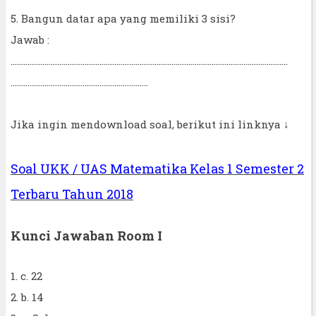
5. Bangun datar apa yang memiliki 3 sisi?
Jawab :
...................................................................................................................................
.................................................................
Jika ingin mendownload soal, berikut ini linknya ↓
Soal UKK / UAS Matematika Kelas 1 Semester 2
Terbaru Tahun 2018
Kunci Jawaban Room I
1. c. 22
2. b. 14