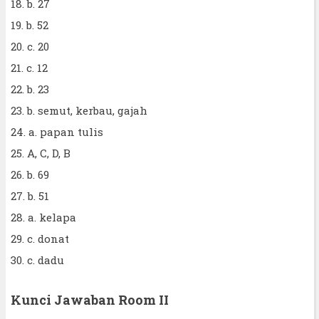
18. b. 27
19. b. 52
20. c. 20
21. c. 12
22. b. 23
23. b. semut, kerbau, gajah
24. a. papan tulis
25. A, C, D, B
26. b. 69
27. b. 51
28. a. kelapa
29. c. donat
30. c. dadu
Kunci Jawaban Room II