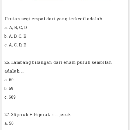
Urutan segi empat dari yang terkecil adalah ....
a. A, B, C, D
b. A, D, C, B
c. A, C, D, B
26. Lambang bilangan dari enam puluh sembilan
adalah ....
a. 60
b. 69
c. 609
27. 35 jeruk + 16 jeruk = .... jeruk
a. 50