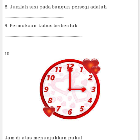
8. Jumlah sisi pada bangun persegi adalah
...............................................................
9. Permukaan kubus berbentuk
...................................................................................
10.
Jam di atas menunjukkan pukul