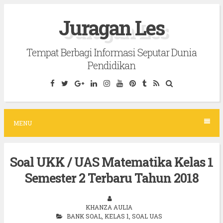
S
Juragan Les
k
i
Tempat Berbagi Informasi Seputar Dunia
p
Pendidikan
t
o
c
o
MENU
n
t
Soal UKK / UAS Matematika Kelas 1
e
Semester 2 Terbaru Tahun 2018
n
t
KHANZA AULIA
BANK SOAL
,
KELAS 1
,
SOAL UAS