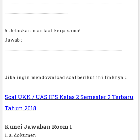
.............................................................................................................................
....................................................................
5. Jelaskan manfaat kerja sama!
Jawab :
.............................................................................................................................
....................................................................
Jika ingin mendownload soal berikut ini linknya ↓
Soal UKK / UAS IPS Kelas 2 Semester 2 Terbaru
Tahun 2018
Kunci Jawaban Room I
1. a. dokumen