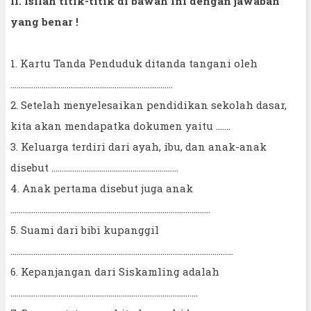
II. Isilah titik-titik di bawah ini dengan jawaban
yang benar !
1. Kartu Tanda Penduduk ditanda tangani oleh
..............................................................................
2. Setelah menyelesaikan pendidikan sekolah dasar,
kita akan mendapatka dokumen yaitu .......
3. Keluarga terdiri dari ayah, ibu, dan anak-anak
disebut .............................................................
4. Anak pertama disebut juga anak
................................................................................................
5. Suami dari bibi kupanggil
...........................................................................................................
6. Kepanjangan dari Siskamling adalah
..........................................................................................