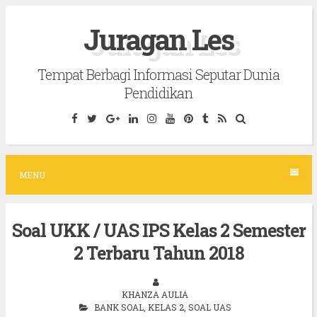
S
Juragan Les
k
i
Tempat Berbagi Informasi Seputar Dunia
p
Pendidikan
t
o
c
o
MENU
n
t
Soal UKK / UAS IPS Kelas 2 Semester
e
2 Terbaru Tahun 2018
n
t
KHANZA AULIA
BANK SOAL
,
KELAS 2
,
SOAL UAS