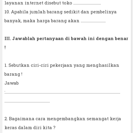
layanan internet disebut toko ...............................
10. Apabila jumlah barang sedikit dan pembelinya
banyak, maka harga barang akan ............................
III. Jawablah pertanyaan di bawah ini dengan benar
!
1. Sebutkan ciri-ciri pekerjaan yang menghasilkan
barang !
Jawab
:.................................................................................................................................
...................................................
2. Bagaimana cara mengembangkan semangat kerja
keras dalam diri kita ?