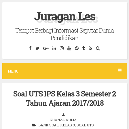
S
Juragan Les
k
i
Tempat Berbagi Informasi Seputar Dunia
p
Pendidikan
t
o
c
o
MENU
n
t
Soal UTS IPS Kelas 3 Semester 2
e
Tahun Ajaran 2017/2018
n
t
KHANZA AULIA
BANK SOAL
,
KELAS 3
,
SOAL UTS