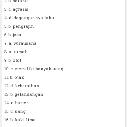
2. b. barang
3. c. agraris
4. d. dagangannya laku
5. b. pengrajin
6. b. jasa
7. a. wirausaha
8. a. rumah
9. b. otot
10. c. memiliki banyak uang
11. b. otak
12. d. kebersihan
13. b. gelandangan
14. c. barter
15. c. uang
16. b. kaki lima