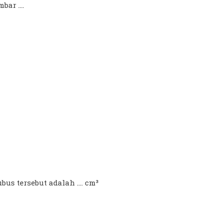
ar ....
s tersebut adalah .... cm³