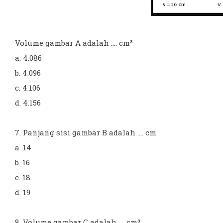
Volume gambar A adalah .... cm³
a. 4.086
b. 4.096
c. 4.106
d. 4.156
7. Panjang sisi gambar B adalah .... cm
a. 14
b. 16
c. 18
d. 19
8. Volume gambar C adalah .... cm³