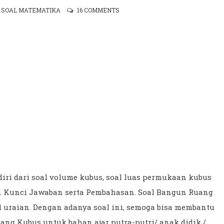
,
SOAL MATEMATIKA
16 COMMENTS
iri dari soal volume kubus, soal luas permukaan kubus
an Kunci Jawaban serta Pembahasan. Soal Bangun Ruang
oal uraian. Dengan adanya soal ini, semoga bisa membantu
g Kubus untuk bahan ajar putra-putri/ anak didik /