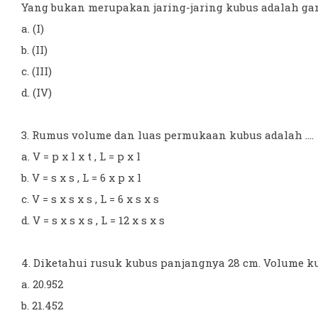
Yang bukan merupakan jaring-jaring kubus adalah gamb
a. (I)
b. (II)
c. (III)
d. (IV)
3. Rumus volume dan luas permukaan kubus adalah ....
a. V = p x l x t , L = p x l
b. V = s x s , L = 6 x p x l
c. V = s x s x s , L = 6 x s x s
d. V = s x s x s , L = 12 x s x s
4. Diketahui rusuk kubus panjangnya 28 cm. Volume kubu
a. 20.952
b. 21.452