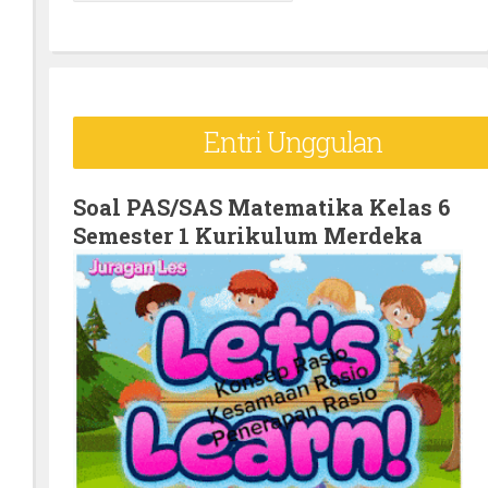
e
a
r
c
Entri Unggulan
h
f
o
Soal PAS/SAS Matematika Kelas 6
Semester 1 Kurikulum Merdeka
r
: