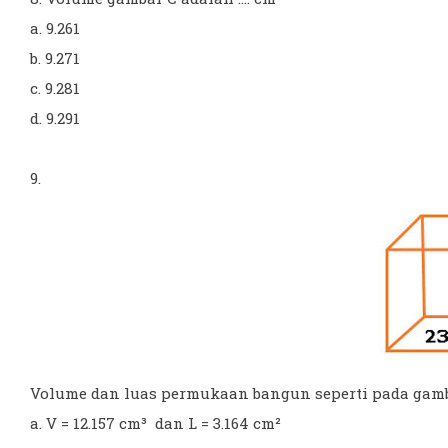
a. 9.261
b. 9.271
c. 9.281
d. 9.291
9.
Volume dan luas permukaan bangun seperti pada gambar 
a. V = 12.157 cm³ dan L = 3.164 cm²