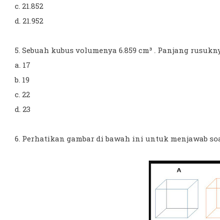
c. 21.852
d. 21.952
5. Sebuah kubus volumenya 6.859 cm³ . Panjang rusuknya
a. 17
b. 19
c. 22
d. 23
6. Perhatikan gambar di bawah ini untuk menjawab soa