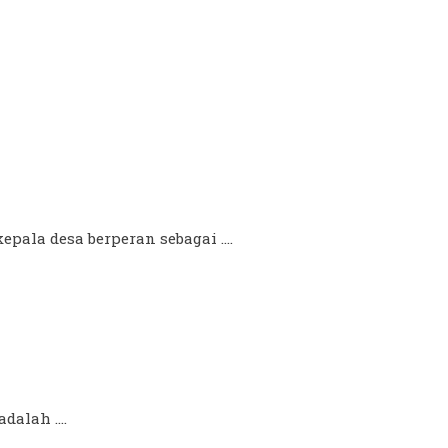
pala desa berperan sebagai ....
alah ....