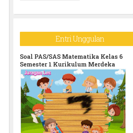
e
a
r
c
Entri Unggulan
h
f
o
Soal PAS/SAS Matematika Kelas 6
Semester 1 Kurikulum Merdeka
r
: