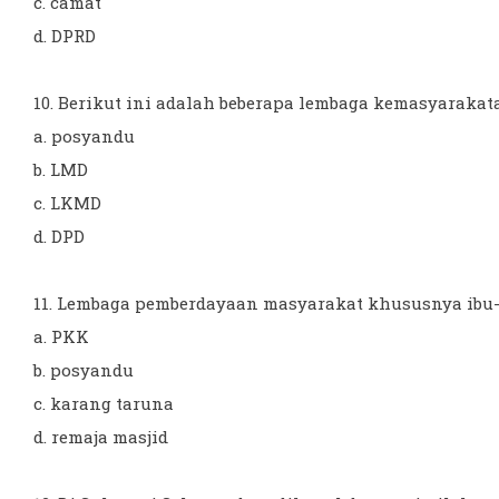
c. camat
d. DPRD
10. Berikut ini adalah beberapa lembaga kemasyarakatan
a. posyandu
b. LMD
c. LKMD
d. DPD
11. Lembaga pemberdayaan masyarakat khususnya ibu-ib
a. PKK
b. posyandu
c. karang taruna
d. remaja masjid