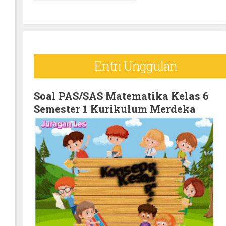
e
a
r
c
Entri Unggulan
h
f
o
Soal PAS/SAS Matematika Kelas 6
Semester 1 Kurikulum Merdeka
r
: