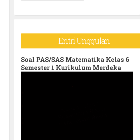
e
a
r
c
Entri Unggulan
h
f
o
Soal PAS/SAS Matematika Kelas 6
Semester 1 Kurikulum Merdeka
r
: