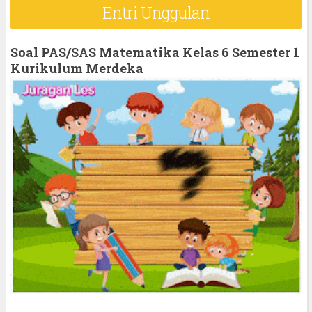
r
Entri Unggulan
c
h
Soal PAS/SAS Matematika Kelas 6 Semester 1
f
Kurikulum Merdeka
o
r
: