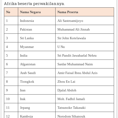
Afrika beserta perwakilannya.
No
Nama Negara
Nama Peserta
1
Indonesia
Ali Sastroamijoyo
2
Pakistan
Muhammad Ali Jinnah
3
Sri Lanka
Sir John Kotelawala
4
Myanmar
U Nu
5
India
Sri Pandit Jawaharlal Nehru
6
Afganistan
Sardar Muhammad Naim
7
Arab Saudi
Amir Faisal Ibnu Abdul Azis
8
Tiongkok
Zhou En Lai
9
Iran
Djalal Abdoh
10
Irak
Moh. Fadhil Jamali
11
Jepang
Tatsunoke Takasaki
12
Kamboja
Norodom Sihanouk