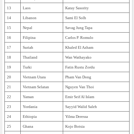
13
Laos
Katay Sasority
14
Libanon
Sami El Solh
15
Nepal
Savag Jung Tapa
16
Filipina
Carlos P. Romulo
17
Suriah
Khaled El Azham
18
Thailand
Wan Wathayako
19
Turki
Fatin Rustu Zordu
20
Vietnam Utara
Pham Van Dong
21
Vietnam Selatan
Nguyen Van Thoi
22
Yaman
Emir Seif Al Islam
23
Yordania
Sayyid Walid Saleh
24
Ethiopia
Yilma Deressa
25
Ghana
Kojo Botsia