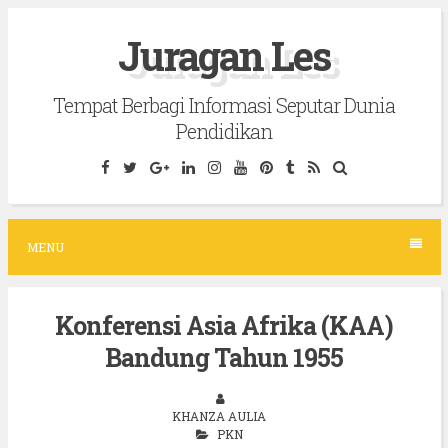
S
Juragan Les
k
i
Tempat Berbagi Informasi Seputar Dunia
p
Pendidikan
t
o
c
o
MENU
n
t
Konferensi Asia Afrika (KAA)
e
Bandung Tahun 1955
n
t
KHANZA AULIA
PKN