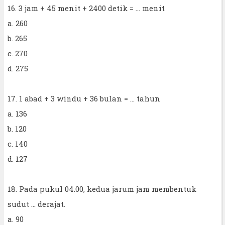
16. 3 jam + 45 menit + 2400 detik = ... menit
a. 260
b. 265
c. 270
d. 275
17. 1 abad + 3 windu + 36 bulan = ... tahun
a. 136
b. 120
c. 140
d. 127
18. Pada pukul 04.00, kedua jarum jam membentuk
sudut ... derajat.
a. 90