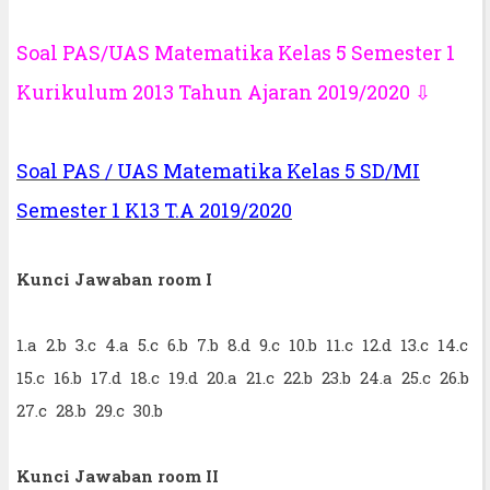
Soal PAS/UAS Matematika Kelas 5 Semester 1
Kurikulum 2013 Tahun Ajaran 2019/2020 ⇩
Soal PAS / UAS Matematika Kelas 5 SD/MI
Semester 1 K13 T.A 2019/2020
Kunci Jawaban room I
1.a 2.b 3.c 4.a 5.c 6.b 7.b 8.d 9.c 10.b 11.c 12.d 13.c 14.c
15.c 16.b 17.d 18.c 19.d 20.a 21.c 22.b 23.b 24.a 25.c 26.b
27.c 28.b 29.c 30.b
Kunci Jawaban room II