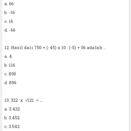
a. 66
b. -16
c. 16
d. -66
12. Hasil dari 750 + (-45) x 10 : (-5) + 56 adalah ...
a. 4
b. 116
c. 890
d. 896
13. 322 x √121 = ....
a. 3.432
b. 3.452
c. 3.542