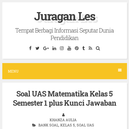
S
Juragan Les
k
i
Tempat Berbagi Informasi Seputar Dunia
p
Pendidikan
t
o
c
o
MENU
n
t
Soal UAS Matematika Kelas 5
e
Semester 1 plus Kunci Jawaban
n
t
KHANZA AULIA
BANK SOAL
,
KELAS 5
,
SOAL UAS