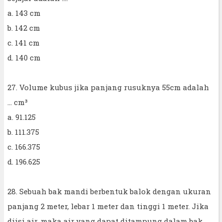
a. 143 cm
b. 142 cm
c. 141 cm
d. 140 cm
27. Volume kubus jika panjang rusuknya 55cm adalah
... cm³
a. 91.125
b. 111.375
c. 166.375
d. 196.625
28. Sebuah bak mandi berbentuk balok dengan ukuran
panjang 2 meter, lebar 1 meter dan tinggi 1 meter. Jika
diisi air, maka air yang dapat ditampung dalam bak