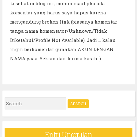
kesehatan blog ini, mohon maaf jika ada
komentar yang harus saya hapus karena
mengandung broken link (biasanya komentar
tanpa nama komentator/Unknown/Tidak
Diketahui/Profile Not Available). Jadi ... kalau
ingin berkomentar gunakan AKUN DENGAN
NAMA yaaa. Sekian dan terima kasih :)
S
e
a
r
Entri Unggulan