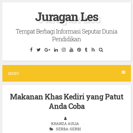
S
Juragan Les
k
i
Tempat Berbagi Informasi Seputar Dunia
p
Pendidikan
t
o
c
o
MENU
n
t
Makanan Khas Kediri yang Patut
e
Anda Coba
n
t
KHANZA AULIA
SERBA-SERBI