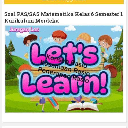
c
h
Soal PAS/SAS Matematika Kelas 6 Semester 1
f
Kurikulum Merdeka
o
r
: