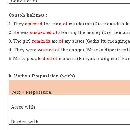
Convince of
Contoh kalimat :
1. They
acussed
the man
of
murdering (Dia menuduh la
2. He was
suspected of
stealing the money (Dia mencuri
3. The girl
reminds
me
of
my sister (Gadis itu mengin
4. They were
warned of
the danger (Mereka diperingat
5. Many people
died of
malaria (Banyak orang mati kar
b. Verbs + Preposition (with)
Verb + Preposition
Agree with
Burden with