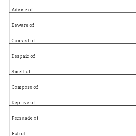
Advise of
Beware of
Consist of
Despair of
Smell of
Compose of
Deprive of
Persuade of
Rob of