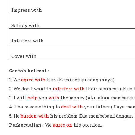
Impress with
Satisfy with
Interfere with
Cover with
Contoh kalimat :
1. We
agree with
him (Kami setuju dengannya)
2. We don’t want to
interfere with
their business ( Kit
3. I will
help
you
with
the money (Aku akan membantu
4. I have something to
deal with
your father ( Saya m
5. He
burden with
his problem (Dia membebani dengan
Perkecualian :
We
agree on
his opinion.