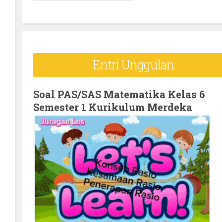
e
a
r
c
Entri Unggulan
h
f
o
Soal PAS/SAS Matematika Kelas 6
Semester 1 Kurikulum Merdeka
r
: