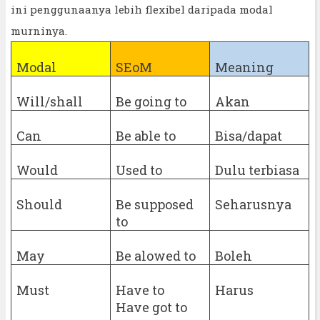
ini penggunaanya lebih flexibel daripada modal
murninya.
Modal
SEoM
Meaning
Will/shall
Be going to
Akan
Can
Be able to
Bisa/dapat
Would
Used to
Dulu terbiasa
Should
Be supposed
Seharusnya
to
May
Be alowed to
Boleh
Must
Have to
Harus
Have got to