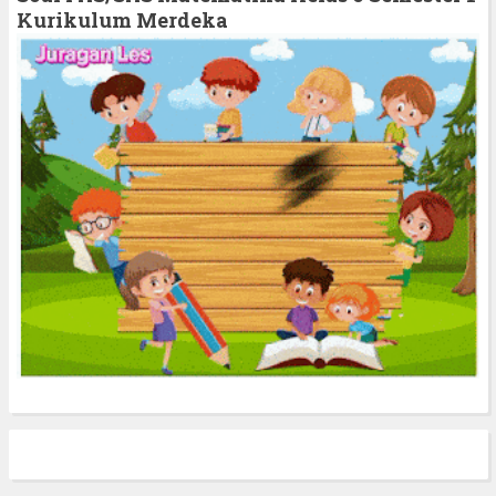
f
Kurikulum Merdeka
o
r
: