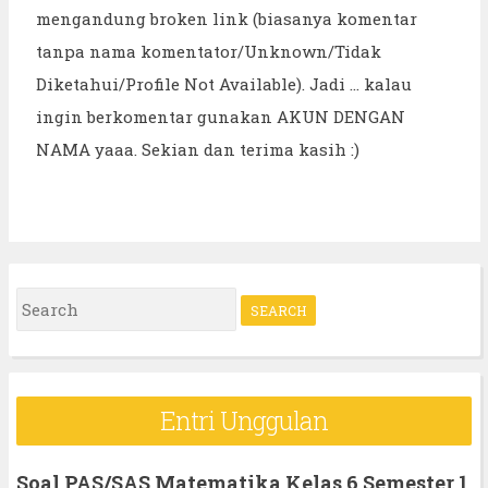
mengandung broken link (biasanya komentar
tanpa nama komentator/Unknown/Tidak
Diketahui/Profile Not Available). Jadi ... kalau
ingin berkomentar gunakan AKUN DENGAN
NAMA yaaa. Sekian dan terima kasih :)
S
e
a
r
Entri Unggulan
c
h
Soal PAS/SAS Matematika Kelas 6 Semester 1