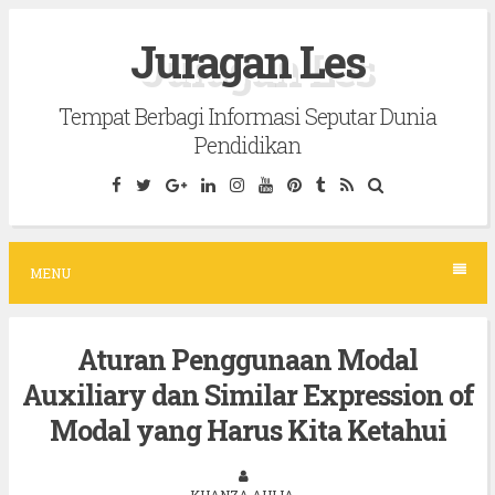
S
Juragan Les
k
i
Tempat Berbagi Informasi Seputar Dunia
p
Pendidikan
t
o
c
o
MENU
n
t
Aturan Penggunaan Modal
e
Auxiliary dan Similar Expression of
n
t
Modal yang Harus Kita Ketahui
KHANZA AULIA