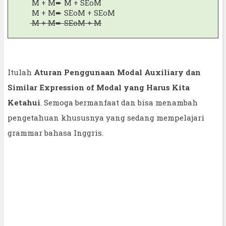
M + M
➨
M + SEoM
M + M
➨
SEoM + SEoM
M + M
➨
SEoM + M
Itulah
Aturan Penggunaan Modal Auxiliary dan
Similar Expression of Modal yang Harus Kita
Ketahui
. Semoga bermanfaat dan bisa menambah
pengetahuan khususnya yang sedang mempelajari
grammar bahasa Inggris.